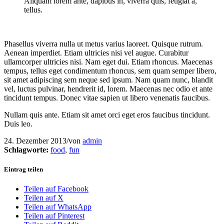
Aliquam lorem ante, dapibus in, viverra quis, feugiat a,
tellus.
Phasellus viverra nulla ut metus varius laoreet. Quisque rutrum.
Aenean imperdiet. Etiam ultricies nisi vel augue. Curabitur
ullamcorper ultricies nisi. Nam eget dui. Etiam rhoncus. Maecenas
tempus, tellus eget condimentum rhoncus, sem quam semper libero,
sit amet adipiscing sem neque sed ipsum. Nam quam nunc, blandit
vel, luctus pulvinar, hendrerit id, lorem. Maecenas nec odio et ante
tincidunt tempus. Donec vitae sapien ut libero venenatis faucibus.
Nullam quis ante. Etiam sit amet orci eget eros faucibus tincidunt.
Duis leo.
24. Dezember 2013
/
von
admin
Schlagworte:
food
,
fun
Eintrag teilen
Teilen auf Facebook
Teilen auf X
Teilen auf WhatsApp
Teilen auf Pinterest