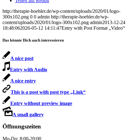
Teilen auf Reddit
http://therapie-hoehler.de/wp-content/uploads/2020/01/logo-
300x102.png
0
0
admin
http://therapie-hoehler.de/wp-
content/uploads/2020/01/logo-300x102.png
admin
2013-12-24
18:48:06
2026-05-12 14:11:47
Entry with Post Format „Video“
Das könnte Dich auch interessieren
A nice post
Entry with Audio
A nice entry
This is a post with post type „Link“
Entry without preview image
A small gallery
Öffnungszeiten
Mo-Do: 8:00-20:00